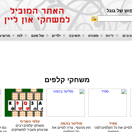
וש של גוגל
יבים
יריות
ספורט
חשיבה
ילדים
של פעם
לוח
מרוצים
משחקי קלפים
קלפי השריף
ספיד
סוליטר בהמה
משחקי קלפים רבים
לסיים את כל הקלפים לפני
חוץ מהנוף , צריך לסיים את
נסו 
שניצחון מעביר למשחקים
המחשב
כל הקלפים
ידי מ